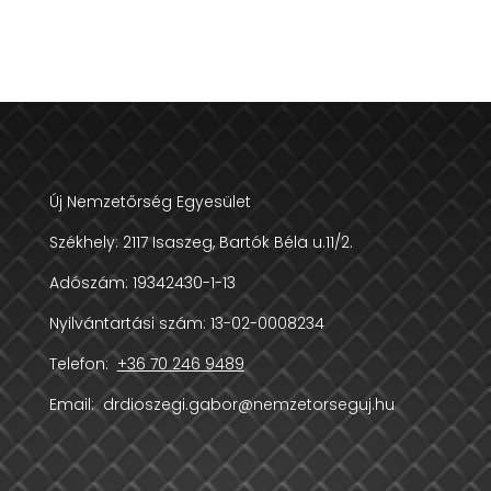
Új Nemzetőrség Egyesület
Székhely:
2117 Isaszeg, Bartók Béla u.11/2.
Adószám:
19342430-1-13
Nyilvántartási szám: 13-02-0008234
Telefon:
+36 70 246 9489
Email:
drdioszegi.gabor@nemzetorseguj.hu