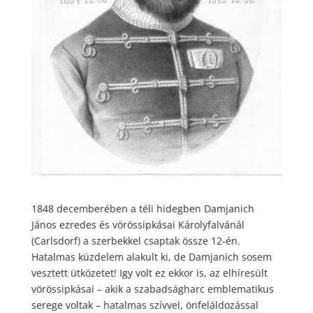
1848 decemberében a téli hidegben Damjanich
János ezredes és vörössipkásai Károlyfalvánál
(Carlsdorf) a szerbekkel csaptak össze 12-én.
Hatalmas küzdelem alakult ki, de Damjanich sosem
vesztett ütközetet! Igy volt ez ekkor is, az elhíresült
vörössipkásai – akik a szabadságharc emblematikus
serege voltak – hatalmas szívvel, önfeláldozással