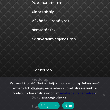
Dokumentumaink:
Alapszabály
Működési Szabályzat
Nemzetőr Eskü
Adatvédelmi tájékoztató
Oldaltérkép
Kezdőlap
Kedves Látogató! Tájékoztatjuk, hogy a honlap felhasználói
Galéria
élmény fokozásának érdekében sütiket alkalmazunk. A
honlapunk használatával ön az
Adatvédelmi irányelvek
-t
Dokumentumok
tudomásul veszi.
Elfogadom
Nem
Blog