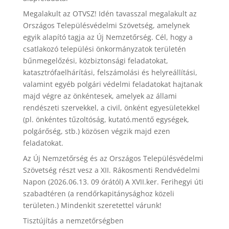
Megalakult az OTVSZ! Idén tavasszal megalakult az
Országos Településvédelmi Szövetség, amelynek
egyik alapító tagja az Új Nemzetőrség. Cél, hogy a
csatlakozó települési önkormányzatok területén
bűnmegelőzési, közbiztonsági feladatokat,
katasztrófaelhárítási, felszámolási és helyreállítási,
valamint egyéb polgári védelmi feladatokat hajtanak
majd végre az önkéntesek, amelyek az állami
rendészeti szervekkel, a civil, önként egyesületekkel
(pl. önkéntes tűzoltóság, kutató.mentő egységek,
polgárőség, stb.) közösen végzik majd ezen
feladatokat.
Az Új Nemzetőrség és az Országos Településvédelmi
Szövetség részt vesz a XII. Rákosmenti Rendvédelmi
Napon (2026.06.13. 09 órától) A XVII.ker. Ferihegyi úti
szabadtéren (a rendőrkapitánysághoz közeli
területen.) Mindenkit szeretettel várunk!
Tisztújítás a nemzetőrségben