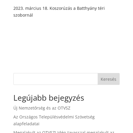
2023. március 18. Koszorúzás a Batthyány téri
szobornál
Keresés
Legújabb bejegyzés
Új Nemzetőrség és az OTVSZ
Az Országos Településvédelmi Szövetség
alapfeladatai
Megalakult az OTVSZ! Idén tavasszal megalakult az