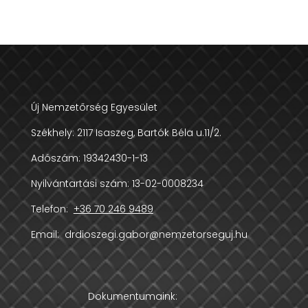
Új Nemzetőrség Egyesület
Székhely:
2117 Isaszeg, Bartók Béla u.11/2.
Adószám:
19342430-1-13
Nyilvántartási szám: 13-02-0008234
Telefon:
+36 70 246 9489
Email:
drdioszegi.gabor@nemzetorseguj.hu
Dokumentumaink: