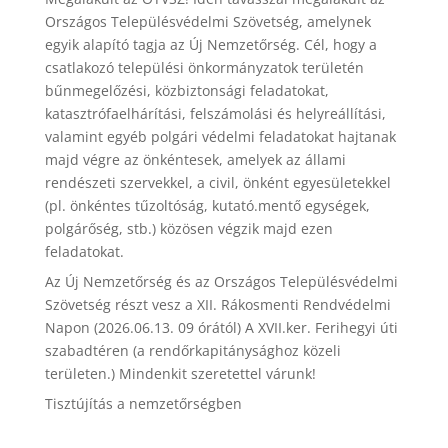
Országos Településvédelmi Szövetség, amelynek
egyik alapító tagja az Új Nemzetőrség. Cél, hogy a
csatlakozó települési önkormányzatok területén
bűnmegelőzési, közbiztonsági feladatokat,
katasztrófaelhárítási, felszámolási és helyreállítási,
valamint egyéb polgári védelmi feladatokat hajtanak
majd végre az önkéntesek, amelyek az állami
rendészeti szervekkel, a civil, önként egyesületekkel
(pl. önkéntes tűzoltóság, kutató.mentő egységek,
polgárőség, stb.) közösen végzik majd ezen
feladatokat.
Az Új Nemzetőrség és az Országos Településvédelmi
Szövetség részt vesz a XII. Rákosmenti Rendvédelmi
Napon (2026.06.13. 09 órától) A XVII.ker. Ferihegyi úti
szabadtéren (a rendőrkapitánysághoz közeli
területen.) Mindenkit szeretettel várunk!
Tisztújítás a nemzetőrségben