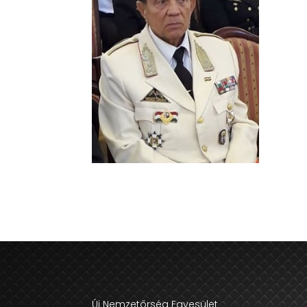
Új Nemzetőrség Egyesület