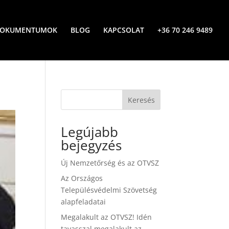
OKUMENTUMOK
BLOG
KAPCSOLAT
+36 70 246 9489
Keresés
Legújabb
bejegyzés
Új Nemzetőrség és az OTVSZ
Az Országos
Településvédelmi Szövetség
alapfeladatai
Megalakult az OTVSZ! Idén
tavasszal megalakult az