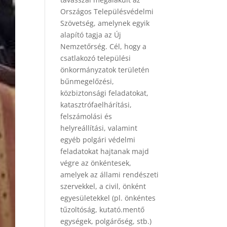
Országos Településvédelmi
Szövetség, amelynek egyik
alapító tagja az Új
Nemzetőrség. Cél, hogy a
csatlakozó települési
önkormányzatok területén
bűnmegelőzési,
közbiztonsági feladatokat,
katasztrófaelhárítási,
felszámolási és
helyreállítási, valamint
egyéb polgári védelmi
feladatokat hajtanak majd
végre az önkéntesek,
amelyek az állami rendészeti
szervekkel, a civil, önként
egyesületekkel (pl. önkéntes
tűzoltóság, kutató.mentő
egységek, polgárőség, stb.)