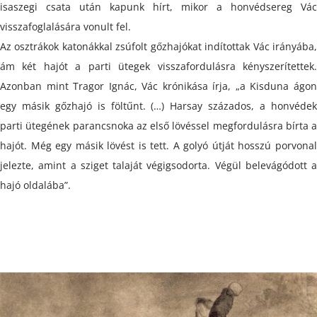
isaszegi csata után kapunk hírt, mikor a honvédsereg Vác
visszafoglalására vonult fel.
Az osztrákok katonákkal zsúfolt gőzhajókat indítottak Vác irányába,
ám két hajót a parti ütegek visszafordulásra kényszerítettek.
Azonban mint Tragor Ignác, Vác krónikása írja, „a Kisduna ágon
egy másik gőzhajó is föltűnt. (…) Harsay százados, a honvédek
parti ütegének parancsnoka az első lövéssel megfordulásra bírta a
hajót. Még egy másik lövést is tett. A golyó útját hosszú porvonal
jelezte, amint a sziget talaját végigsodorta. Végül belevágódott a
hajó oldalába”.