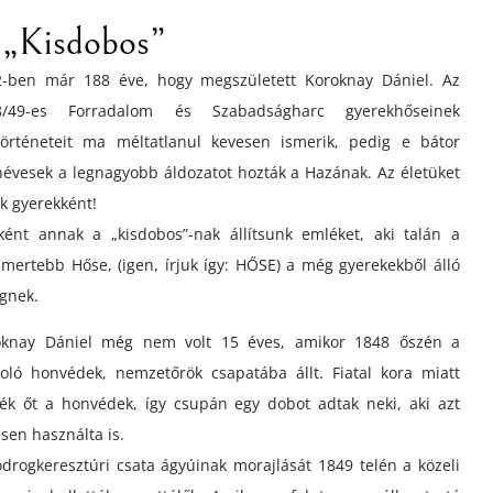
 „Kisdobos”
2-ben már 188 éve, hogy megszületett Koroknay Dániel. Az
8/49-es Forradalom és Szabadságharc gyerekhőseinek
történeteit ma méltatlanul kevesen ismerik, pedig e bátor
névesek a legnagyobb áldozatot hozták a Hazának. Az életüket
k gyerekként!
ként annak a „kisdobos”-nak állítsunk emléket, aki talán a
smertebb Hőse, (igen, írjuk így: HŐSE) a még gyerekekből álló
gnek.
oknay Dániel még nem volt 15 éves, amikor 1848 őszén a
oló honvédek, nemzetőrök csapatába állt. Fiatal kora miatt
ék őt a honvédek, így csupán egy dobot adtak neki, aki azt
esen használta is.
drogkeresztúri csata ágyúinak morajlását 1849 telén a közeli