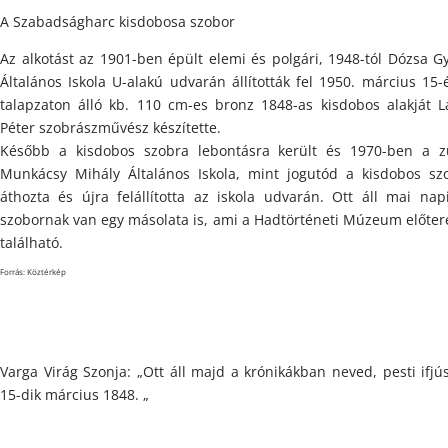
A Szabadságharc kisdobosa szobor
Az alkotást az 1901-ben épült elemi és polgári, 1948-tól Dózsa G
Általános Iskola U-alakú udvarán állították fel 1950. március 15-
talapzaton álló kb. 110 cm-es bronz 1848-as kisdobos alakját L
Péter szobrászművész készítette.
Később a kisdobos szobra lebontásra került és
1970-ben a z
Munkácsy Mihály Általános Iskola, mint jogutód a kisdobos sz
áthozta és újra felállította az iskola udvarán. Ott áll mai na
szobornak van egy másolata is, ami a Hadtörténeti Múzeum előte
található.
Forrás:
Köztérkép
Varga Virág Szonja: „Ott áll majd a krónikákban neved, pesti ifjú
15-dik március 1848. „