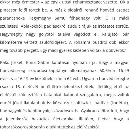
ekkor még őrmester – az egyik utcai rohamosztagot vezette. Ők a
pincesor felől törtek be. A másik oldalról rohanó honvéd csapat
parancsnoka Hegymeghy Samu főhadnagy volt. Ő is mádi
születésű. Ablakokból, padlásokról zúdult rájuk az irtózatos sortűz.
Hegymeghy négy golyótól találva vágódott el. Falujától pár
kilométerre vérzett szülőföldjéért. A rohamra buzdító dob ekkor
még tovább pergett. Egy mádi gyerek kezében voltak a dobverők.”
Rakó József, Bona Gábor kutatásai nyomán írja, hogy a magyar
honvédsereg századosi-kapitányi állományának 50,6%-a 16-29
éves, s a 16-19 év közöttiek száma 62 volt. Ugyan a honvédseregbe
csak a 18. életévét betöltöttek jelentkezhettek, illetőleg ettől az
életévtől kötelezték a fiatalokat katonai szolgálatra, mégis voltak
ennél jóval fiatalabbak is: közvitézek, altisztek, hadfiak (kadétok),
hadnagyok és kapitányok, századosok is. Gyakran előfordult, hogy
a jelentkezők hazudtak életkorukat illetően, illetve hogy a
toborzók-sorozók során eltekintettek az előírásoktól.