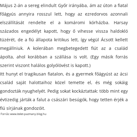
Május 2-án a sereg elindult Győr irányába, ám az úton a fiatal
főágyús annyira rosszul lett, hogy az ezredorvos azonnali
elszállítását rendelte el a komáromi kórházba. Harsay
százados engedélyt kapott, hogy ő vihesse vissza haldokló
tüzérét, de a fiú állapota kritikus lett, így végül Ácsott kellett
megállniuk. A kolerában megbetegedett fiút az a család
ápolta, ahol korábban a szállása is volt. (Egy másik forrás
szerint viszont halálos golyólövést is kapott.)
Itt hunyt el tragikusan fiatalon, és a gyermek főágyúst az ácsi
család saját halottaihoz közel temette el, és még sokáig
gondozták nyughelyét. Pedig sokat kockáztattak: több mint egy
évtizedig járták a falut a császári besúgók, hogy tetten érjék a
fiú sírjának gondozóit.
Forrás: www.itelet-pazmany.blog.hu