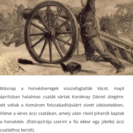
Másnap a honvédseregek visszafoglalták Vácot, majd
áprilisban hatalmas csaták vártak Koroknay Dániel ütegére:
ott voltak a Komárom felszabadításáért vívott ütközetekben,
illetve a véres ácsi csatában, amely után rövid pihenőt kaptak
a honvédek. (Életrajzírója szerint a fiú ekkor egy jólelkű ácsi
családhoz került).