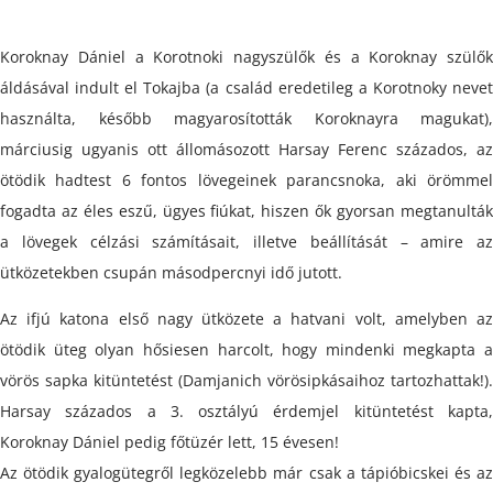
Koroknay Dániel a Korotnoki nagyszülők és a Koroknay szülők
áldásával indult el Tokajba (a család eredetileg a Korotnoky nevet
használta, később magyarosították Koroknayra magukat),
márciusig ugyanis ott állomásozott Harsay Ferenc százados, az
ötödik hadtest 6 fontos lövegeinek parancsnoka, aki örömmel
fogadta az éles eszű, ügyes fiúkat, hiszen ők gyorsan megtanulták
a lövegek célzási számításait, illetve beállítását – amire az
ütközetekben csupán másodpercnyi idő jutott.
Az ifjú katona első nagy ütközete a hatvani volt, amelyben az
ötödik üteg olyan hősiesen harcolt, hogy mindenki megkapta a
vörös sapka kitüntetést (Damjanich vörösipkásaihoz tartozhattak!).
Harsay százados a 3. osztályú érdemjel kitüntetést kapta,
Koroknay Dániel pedig főtüzér lett, 15 évesen!
Az ötödik gyalogütegről legközelebb már csak a tápióbicskei és az