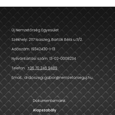
Új Nemzetőrség Egyesület
Székhely:
2117 Isaszeg, Bartók Béla u.11/2.
Adószám:
19342430-1-13
Nyilvántartási szám: 13-02-0008234
Telefon:
+36 70 246 9489
Email:
drdioszegi.gabor@nemzetorseguj.hu
Dokumentumaink:
Alapszabály