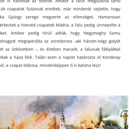
n is hallották az ottélők. Amikor a falut megszállva tartó
rák csapatok futásnak eredtek, már mindenki sejtette, hogy
pka György serege megverte az ellenséget. Hamarosan
rkeztek a honvéd csapatok Mádra, a falu pedig ünnepelte a
öket. Amikor pedig hírül adták, hogy Hegymeghy Samu
dnagyot megoperálta az ezredorvos -aki három-négy golyót
tt az ütközetben -, és életben maradt, a falusiak fáklyákkal
ltak a háza felé. Talán ezen a napon határozta el Koroknay
el, a csapat dobosa, mindenképpen ő is katona lesz!