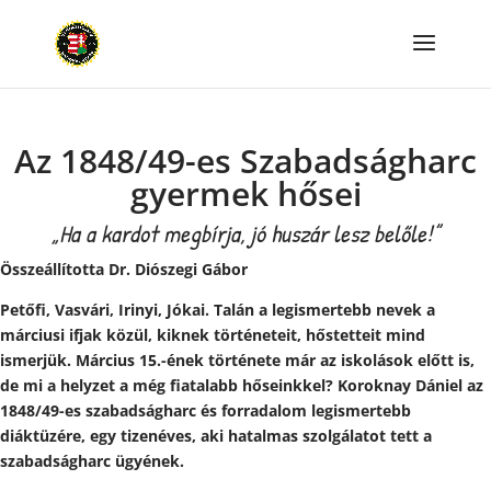
Az 1848/49-es Szabadságharc
gyermek hősei
„Ha a kardot megbírja, jó huszár lesz belőle!”
Összeállította Dr. Diószegi Gábor
Petőfi, Vasvári, Irinyi, Jókai. Talán a legismertebb nevek a
márciusi ifjak közül, kiknek történeteit, hőstetteit mind
ismerjük. Március 15.-ének története már az iskolások előtt is,
de mi a helyzet a még fiatalabb hőseinkkel? Koroknay Dániel az
1848/49-es szabadságharc és forradalom legismertebb
diáktüzére, egy tizenéves, aki hatalmas szolgálatot tett a
szabadságharc ügyének.