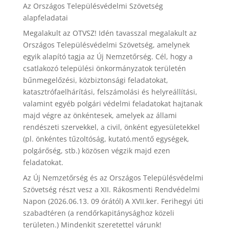
Az Országos Településvédelmi Szövetség
alapfeladatai
Megalakult az OTVSZ! Idén tavasszal megalakult az
Országos Településvédelmi Szövetség, amelynek
egyik alapító tagja az Új Nemzetőrség. Cél, hogy a
csatlakozó települési önkormányzatok területén
bűnmegelőzési, közbiztonsági feladatokat,
katasztrófaelhárítási, felszámolási és helyreállítási,
valamint egyéb polgári védelmi feladatokat hajtanak
majd végre az önkéntesek, amelyek az állami
rendészeti szervekkel, a civil, önként egyesületekkel
(pl. önkéntes tűzoltóság, kutató.mentő egységek,
polgárőség, stb.) közösen végzik majd ezen
feladatokat.
Az Új Nemzetőrség és az Országos Településvédelmi
Szövetség részt vesz a XII. Rákosmenti Rendvédelmi
Napon (2026.06.13. 09 órától) A XVII.ker. Ferihegyi úti
szabadtéren (a rendőrkapitánysághoz közeli
területen.) Mindenkit szeretettel várunk!