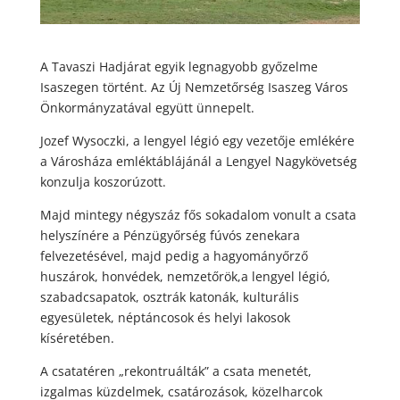
A Tavaszi Hadjárat egyik legnagyobb győzelme
Isaszegen történt. Az Új Nemzetőrség Isaszeg Város
Önkormányzatával együtt ünnepelt.
Jozef Wysoczki, a lengyel légió egy vezetője emlékére
a Városháza emléktáblájánál a Lengyel Nagykövetség
konzulja koszorúzott.
Majd mintegy négyszáz fős sokadalom vonult a csata
helyszínére a Pénzügyőrség fúvós zenekara
felvezetésével, majd pedig a hagyományőrző
huszárok, honvédek, nemzetőrök,a lengyel légió,
szabadcsapatok, osztrák katonák, kulturális
egyesületek, néptáncosok és helyi lakosok
kíséretében.
A csatatéren „rekontruálták” a csata menetét,
izgalmas küzdelmek, csatározások, közelharcok