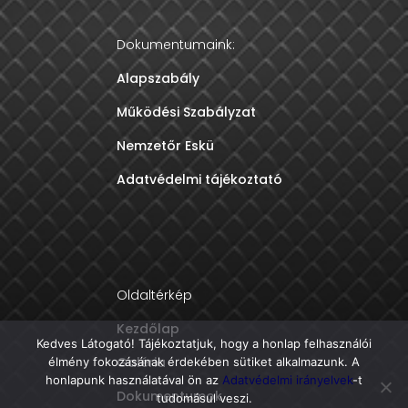
Dokumentumaink:
Alapszabály
Működési Szabályzat
Nemzetőr Eskü
Adatvédelmi tájékoztató
Oldaltérkép
Kezdőlap
Kedves Látogató! Tájékoztatjuk, hogy a honlap felhasználói
Galéria
élmény fokozásának érdekében sütiket alkalmazunk. A
honlapunk használatával ön az
Adatvédelmi irányelvek
-t
Dokumentumok
tudomásul veszi.