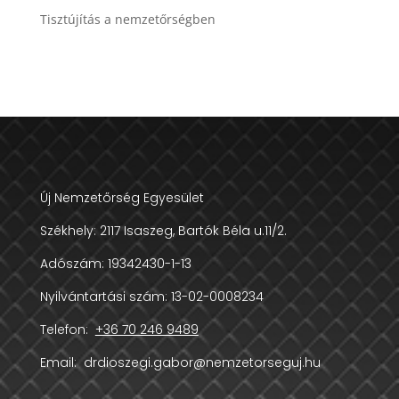
Tisztújítás a nemzetőrségben
Új Nemzetőrség Egyesület
Székhely:
2117 Isaszeg, Bartók Béla u.11/2.
Adószám:
19342430-1-13
Nyilvántartási szám: 13-02-0008234
Telefon:
+36 70 246 9489
Email:
drdioszegi.gabor@nemzetorseguj.hu