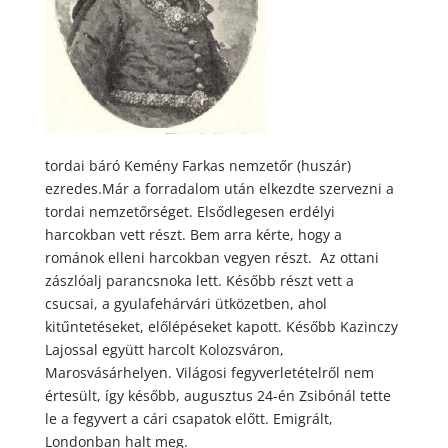
tordai báró Kemény Farkas nemzetőr (huszár)
ezredes.Már a forradalom után elkezdte szervezni a
tordai nemzetőrséget. Elsődlegesen erdélyi
harcokban vett részt. Bem arra kérte, hogy a
románok elleni harcokban vegyen részt. Az ottani
zászlóalj parancsnoka lett. Később részt vett a
csucsai, a gyulafehárvári ütközetben, ahol
kitűntetéseket, előlépéseket kapott. Később Kazinczy
Lajossal együtt harcolt Kolozsváron,
Marosvásárhelyen. Világosi fegyverletételről nem
értesült, így később, augusztus 24-én Zsibónál tette
le a fegyvert a cári csapatok előtt. Emigrált,
Londonban halt meg.