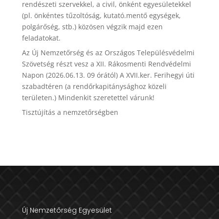
rendészeti szervekkel, a civil, önként egyesületekkel
(pl. önkéntes tűzoltóság, kutató.mentő egységek,
polgárőség, stb.) közösen végzik majd ezen
feladatokat.
Az Új Nemzetőrség és az Országos Településvédelmi
Szövetség részt vesz a XII. Rákosmenti Rendvédelmi
Napon (2026.06.13. 09 órától) A XVII.ker. Ferihegyi úti
szabadtéren (a rendőrkapitánysághoz közeli
területen.) Mindenkit szeretettel várunk!
Tisztújítás a nemzetőrségben
Új Nemzetőrség Egyesület