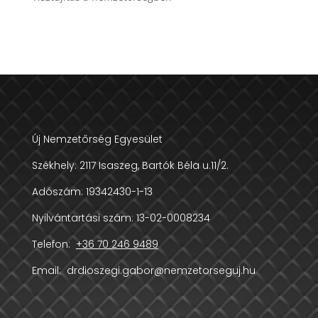
Új Nemzetőrség Egyesület
Székhely:
2117 Isaszeg, Bartók Béla u.11/2.
Adószám:
19342430-1-13
Nyilvántartási szám: 13-02-0008234
Telefon:
+36 70 246 9489
Email:
drdioszegi.gabor@nemzetorseguj.hu