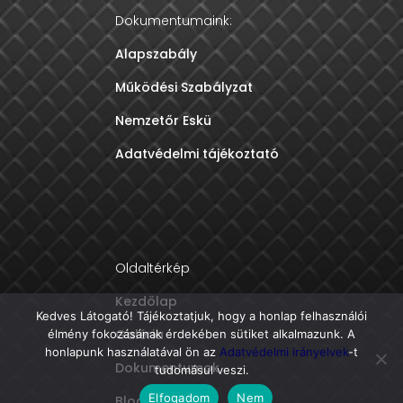
Dokumentumaink:
Alapszabály
Működési Szabályzat
Nemzetőr Eskü
Adatvédelmi tájékoztató
Oldaltérkép
Kezdőlap
Kedves Látogató! Tájékoztatjuk, hogy a honlap felhasználói
Galéria
élmény fokozásának érdekében sütiket alkalmazunk. A
honlapunk használatával ön az
Adatvédelmi irányelvek
-t
Dokumentumok
tudomásul veszi.
Elfogadom
Nem
Blog