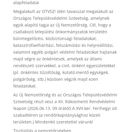
alapfeladatai
Megalakult az OTVSZ! Idén tavasszal megalakult az
Országos Településvédelmi Szövetség, amelynek
egyik alapító tagja az Új Nemzetőrség. Cél, hogy a
csatlakozó települési önkormányzatok területén
bűnmegelőzési, közbiztonsági feladatokat,
katasztrófaelhárítási, felszámolási és helyreállítási,
valamint egyéb polgári védelmi feladatokat hajtanak
majd végre az önkéntesek, amelyek az állami
rendészeti szervekkel, a civil, önként egyesületekkel
(pl. önkéntes tűzoltóság, kutató.mentő egységek,
polgárőség, stb.) közösen végzik majd ezen
feladatokat.
Az Új Nemzetőrség és az Országos Településvédelmi
Szövetség részt vesz a XII. Rákosmenti Rendvédelmi
Napon (2026.06.13. 09 órától) A XVII.ker. Ferihegyi úti
szabadtéren (a rendőrkapitánysághoz közeli
területen.) Mindenkit szeretettel várunk!
Tisztújítás a nemzetőrségben