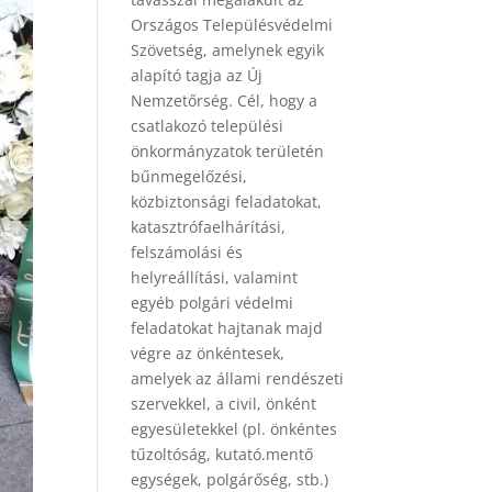
Országos Településvédelmi
Szövetség, amelynek egyik
alapító tagja az Új
Nemzetőrség. Cél, hogy a
csatlakozó települési
önkormányzatok területén
bűnmegelőzési,
közbiztonsági feladatokat,
katasztrófaelhárítási,
felszámolási és
helyreállítási, valamint
egyéb polgári védelmi
feladatokat hajtanak majd
végre az önkéntesek,
amelyek az állami rendészeti
szervekkel, a civil, önként
egyesületekkel (pl. önkéntes
tűzoltóság, kutató.mentő
egységek, polgárőség, stb.)