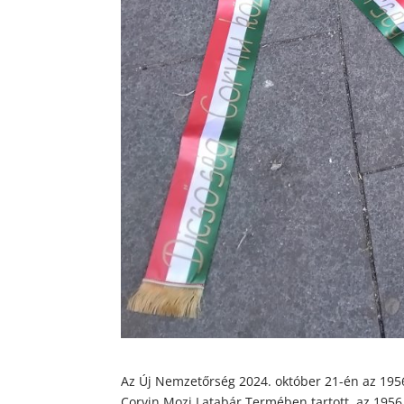
Az Új Nemzetőrség 2024. október 21-én az 195
Corvin Mozi Latabár Termében tartott, az 1956