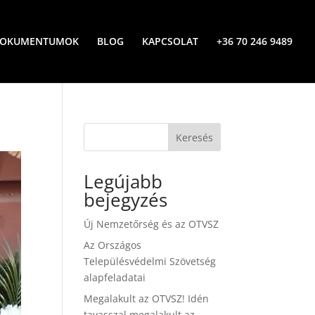
OKUMENTUMOK
BLOG
KAPCSOLAT
+36 70 246 9489
Keresés
Legújabb
bejegyzés
Új Nemzetőrség és az OTVSZ
Az Országos
Településvédelmi Szövetség
alapfeladatai
Megalakult az OTVSZ! Idén
tavasszal megalakult az