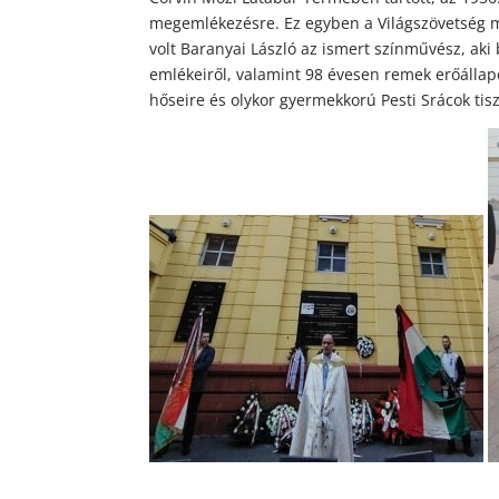
megemlékezésre. Ez egyben a Világszövetség m
volt Baranyai László az ismert színművész, aki
emlékeiről, valamint 98 évesen remek erőállapot
hőseire és olykor gyermekkorú Pesti Srácok tisz