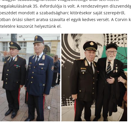
egalakulásának 35. évfordulója is volt. A rendezvényen díszvendé
 beszédet mondott a szabadságharc kitörésekor saját szerepéről,
ban óriási sikert aratva szavalta el egyik kedves versét. A Corvin 
teletére koszorút helyeztünk el.