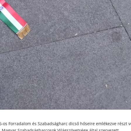
6-os Forradalom és Szabadságharc dicső hőseire emlékezve részt v
. Magyar Szabadságharcosok Világszövetsége által szervezett