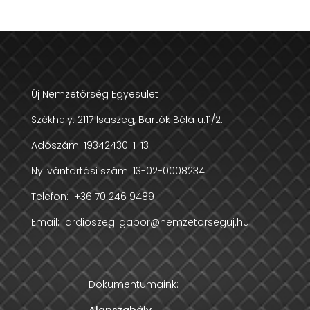
Új Nemzetőrség Egyesület
Székhely:
2117 Isaszeg, Bartók Béla u.11/2.
Adószám:
19342430-1-13
Nyilvántartási szám: 13-02-0008234
Telefon:
+36 70 246 9489
Email:
drdioszegi.gabor@nemzetorseguj.hu
Dokumentumaink:
Alapszabály