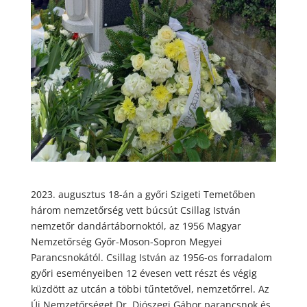
2023. augusztus 18-án a győri Szigeti Temetőben
három nemzetőrség vett búcsút Csillag István
nemzetőr dandártábornoktól, az 1956 Magyar
Nemzetőrség Győr-Moson-Sopron Megyei
Parancsnokától. Csillag István az 1956-os forradalom
győri eseményeiben 12 évesen vett részt és végig
küzdött az utcán a többi tűntetővel, nemzetőrrel. Az
Új Nemzetőrséget Dr. Diószegi Gábor parancsnok és