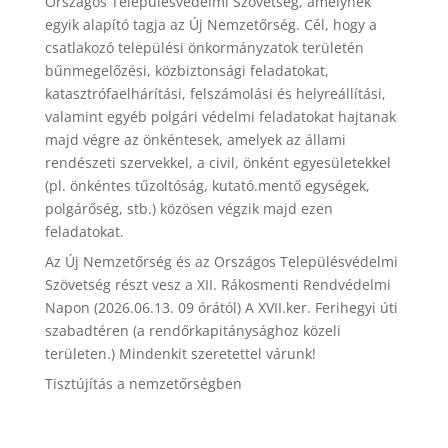
Országos Településvédelmi Szövetség, amelynek
egyik alapító tagja az Új Nemzetőrség. Cél, hogy a
csatlakozó települési önkormányzatok területén
bűnmegelőzési, közbiztonsági feladatokat,
katasztrófaelhárítási, felszámolási és helyreállítási,
valamint egyéb polgári védelmi feladatokat hajtanak
majd végre az önkéntesek, amelyek az állami
rendészeti szervekkel, a civil, önként egyesületekkel
(pl. önkéntes tűzoltóság, kutató.mentő egységek,
polgárőség, stb.) közösen végzik majd ezen
feladatokat.
Az Új Nemzetőrség és az Országos Településvédelmi
Szövetség részt vesz a XII. Rákosmenti Rendvédelmi
Napon (2026.06.13. 09 órától) A XVII.ker. Ferihegyi úti
szabadtéren (a rendőrkapitánysághoz közeli
területen.) Mindenkit szeretettel várunk!
Tisztújítás a nemzetőrségben