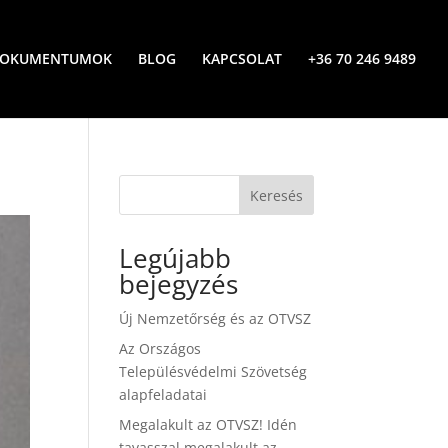
OKUMENTUMOK
BLOG
KAPCSOLAT
+36 70 246 9489
Keresés
Legújabb
bejegyzés
Új Nemzetőrség és az OTVSZ
Az Országos
Településvédelmi Szövetség
alapfeladatai
Megalakult az OTVSZ! Idén
tavasszal megalakult az