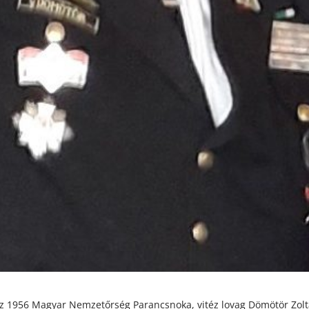
az 1956 Magyar Nemzetőrség Parancsnoka, vitéz lovag Dömötör Zol