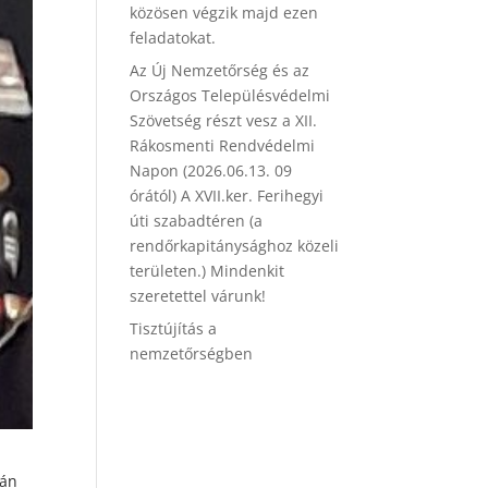
közösen végzik majd ezen
feladatokat.
Az Új Nemzetőrség és az
Országos Településvédelmi
Szövetség részt vesz a XII.
Rákosmenti Rendvédelmi
Napon (2026.06.13. 09
órától) A XVII.ker. Ferihegyi
úti szabadtéren (a
rendőrkapitánysághoz közeli
területen.) Mindenkit
szeretettel várunk!
Tisztújítás a
nemzetőrségben
tán