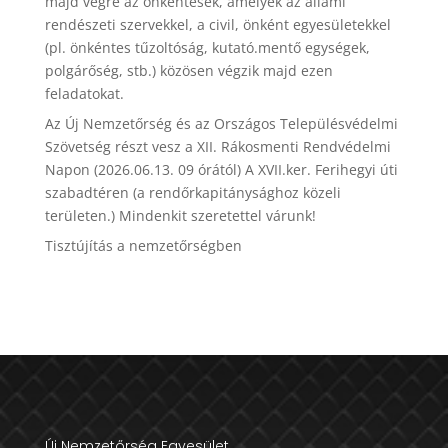
majd végre az önkéntesek, amelyek az állami
rendészeti szervekkel, a civil, önként egyesületekkel
(pl. önkéntes tűzoltóság, kutató.mentő egységek,
polgárőség, stb.) közösen végzik majd ezen
feladatokat.
Az Új Nemzetőrség és az Országos Településvédelmi
Szövetség részt vesz a XII. Rákosmenti Rendvédelmi
Napon (2026.06.13. 09 órától) A XVII.ker. Ferihegyi úti
szabadtéren (a rendőrkapitánysághoz közeli
területen.) Mindenkit szeretettel várunk!
Tisztújítás a nemzetőrségben
Új Nemzetőrség Egyesület