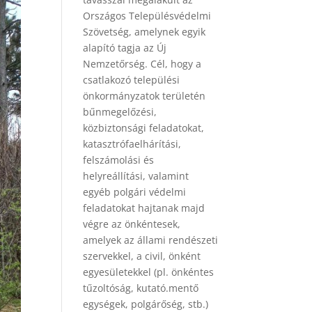
Országos Településvédelmi
Szövetség, amelynek egyik
alapító tagja az Új
Nemzetőrség. Cél, hogy a
csatlakozó települési
önkormányzatok területén
bűnmegelőzési,
közbiztonsági feladatokat,
katasztrófaelhárítási,
felszámolási és
helyreállítási, valamint
egyéb polgári védelmi
feladatokat hajtanak majd
végre az önkéntesek,
amelyek az állami rendészeti
szervekkel, a civil, önként
egyesületekkel (pl. önkéntes
tűzoltóság, kutató.mentő
egységek, polgárőség, stb.)