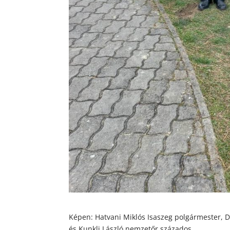
Képen: Hatvani Miklós Isaszeg polgármester,
és Kunkli László nemzetőr százados