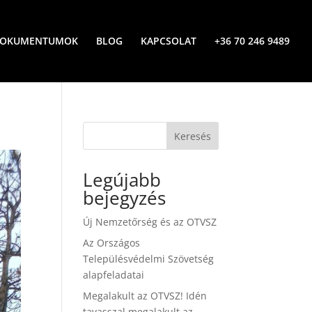
OKUMENTUMOK
BLOG
KAPCSOLAT
+36 70 246 9489
Keresés
Legújabb
bejegyzés
Új Nemzetőrség és az OTVSZ
Az Országos
Településvédelmi Szövetség
alapfeladatai
Megalakult az OTVSZ! Idén
tavasszal megalakult az