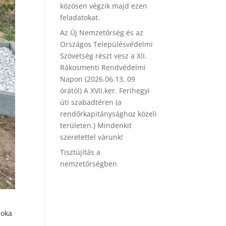
közösen végzik majd ezen
feladatokat.
Az Új Nemzetőrség és az
Országos Településvédelmi
Szövetség részt vesz a XII.
Rákosmenti Rendvédelmi
Napon (2026.06.13. 09
órától) A XVII.ker. Ferihegyi
úti szabadtéren (a
rendőrkapitánysághoz közeli
területen.) Mindenkit
szeretettel várunk!
Tisztújítás a
nemzetőrségben
noka