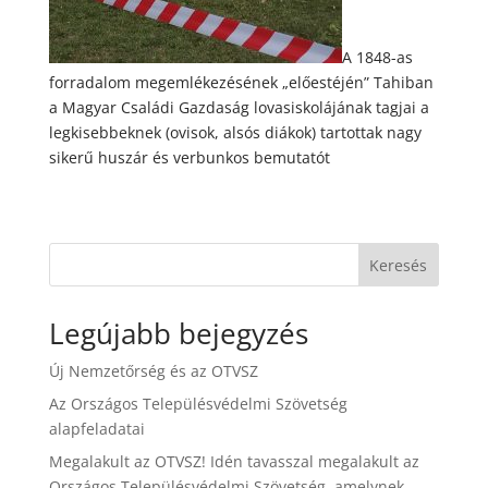
A 1848-as
forradalom megemlékezésének „előestéjén” Tahiban
a Magyar Családi Gazdaság lovasiskolájának tagjai a
legkisebbeknek (ovisok, alsós diákok) tartottak nagy
sikerű huszár és verbunkos bemutatót
Keresés
Legújabb bejegyzés
Új Nemzetőrség és az OTVSZ
Az Országos Településvédelmi Szövetség
alapfeladatai
Megalakult az OTVSZ! Idén tavasszal megalakult az
Országos Településvédelmi Szövetség, amelynek