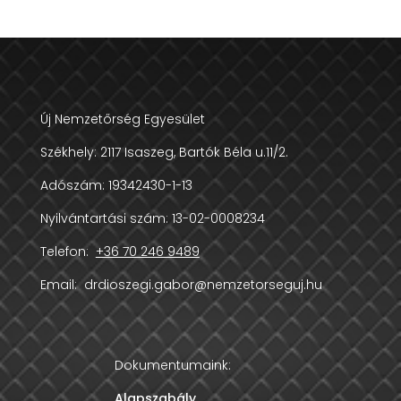
Új Nemzetőrség Egyesület
Székhely:
2117 Isaszeg, Bartók Béla u.11/2.
Adószám:
19342430-1-13
Nyilvántartási szám: 13-02-0008234
Telefon:
+36 70 246 9489
Email:
drdioszegi.gabor@nemzetorseguj.hu
Dokumentumaink:
Alapszabály