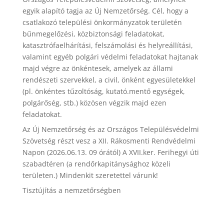
egyik alapító tagja az Új Nemzetőrség. Cél, hogy a
csatlakozó települési önkormányzatok területén
bűnmegelőzési, közbiztonsági feladatokat,
katasztrófaelhárítási, felszámolási és helyreállítási,
valamint egyéb polgári védelmi feladatokat hajtanak
majd végre az önkéntesek, amelyek az állami
rendészeti szervekkel, a civil, önként egyesületekkel
(pl. önkéntes tűzoltóság, kutató.mentő egységek,
polgárőség, stb.) közösen végzik majd ezen
feladatokat.
Az Új Nemzetőrség és az Országos Településvédelmi
Szövetség részt vesz a XII. Rákosmenti Rendvédelmi
Napon (2026.06.13. 09 órától) A XVII.ker. Ferihegyi úti
szabadtéren (a rendőrkapitánysághoz közeli
területen.) Mindenkit szeretettel várunk!
Tisztújítás a nemzetőrségben