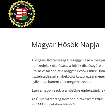
Magyar Hősök Napja
A Magyar Köztársaság Országgyűlése a magyar 
nemzedékek okulására, a hősök dicsőségére a 
utolsó vasárnapját a Magyar Hősök Emlék Ünne
tiszteletadással egybekötött koszorúzási meg
nyilvános, hanem zárt megemlékezés.
Ezen a napon azokra a hősökre emlékezünk, aki
Az Új Nemzetőrség nevében a rákoskeresztúri 
az 1956 forradalom hőseiről.