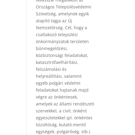
Országos Településvédelmi
Szövetség, amelynek egyik
alapító tagja az Új
Nemzetőrség. Cél, hogy a
csatlakozó települési
önkormányzatok területén
bűnmegelőzési,
közbiztonsági feladatokat,
katasztrófaelhárítási,
felszámolási és
helyreállítási, valamint
egyéb polgári védelmi
feladatokat hajtanak majd
végre az önkéntesek,
amelyek az állami rendészeti
szervekkel, a civil, önként
egyesületekkel (pl. önkéntes
tűzoltóság, kutató.mentő
egységek, polgárőség, stb.)