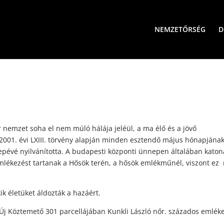
NEMZETŐRSÉG
D
nemzet soha el nem múló hálája jeléül, a ma élő és a jövő
2001. évi LXIII. törvény alapján minden esztendő május hónapjána
pévé nyilvánította. A budapesti központi ünnepen általában katon
emlékezést tartanak a Hősök terén, a hősök emlékműnél, viszont e
k életüket áldozták a hazáért.
Új Köztemető 301 parcellájában Kunkli László nőr. százados emléke