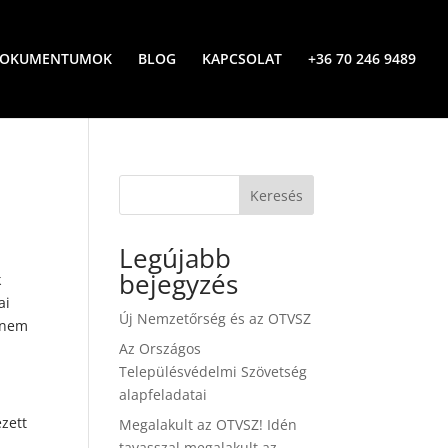
OKUMENTUMOK
BLOG
KAPCSOLAT
+36 70 246 9489
Keresés
Legújabb
bejegyzés
k
ai
Új Nemzetőrség és az OTVSZ
z nem
Az Országos
Településvédelmi Szövetség
alapfeladatai
zett
Megalakult az OTVSZ! Idén
tavasszal megalakult az