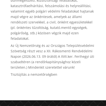
bűnmegelőzési, közbiztonsági feladatokat,
katasztrófaelhárítási, felszámolási és helyreállítási,
valamint egyéb polgári védelmi feladatokat hajtanak
majd végre az önkéntesek, amelyek az állami
rendészeti szervekkel, a civil, önként egyesületekkel
(pl. önkéntes tűzoltóság, kutató.mentő egységek,
polgárőség, stb.) közösen végzik majd ezen
feladatokat.
Az Új Nemzetőrség és az Országos Településvédelmi
Szövetség részt vesz a XII. Rákosmenti Rendvédelmi
Napon (2026.06.13. 09 órától) A XVII.ker. Ferihegyi úti
szabadtéren (a rendőrkapitánysághoz közeli
területen.) Mindenkit szeretettel várunk!
Tisztújítás a nemzetőrségben