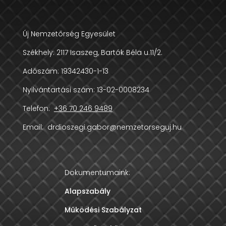
Új Nemzetőrség Egyesület
Székhely:
2117 Isaszeg, Bartók Béla u.11/2.
Adószám:
19342430-1-13
Nyilvántartási szám: 13-02-0008234
Telefon:
+36 70 246 9489
Email:
drdioszegi.gabor@nemzetorseguj.hu
Dokumentumaink:
Alapszabály
Működési Szabályzat