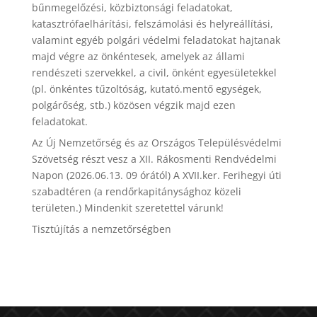
bűnmegelőzési, közbiztonsági feladatokat,
katasztrófaelhárítási, felszámolási és helyreállítási,
valamint egyéb polgári védelmi feladatokat hajtanak
majd végre az önkéntesek, amelyek az állami
rendészeti szervekkel, a civil, önként egyesületekkel
(pl. önkéntes tűzoltóság, kutató.mentő egységek,
polgárőség, stb.) közösen végzik majd ezen
feladatokat.
Az Új Nemzetőrség és az Országos Településvédelmi
Szövetség részt vesz a XII. Rákosmenti Rendvédelmi
Napon (2026.06.13. 09 órától) A XVII.ker. Ferihegyi úti
szabadtéren (a rendőrkapitánysághoz közeli
területen.) Mindenkit szeretettel várunk!
Tisztújítás a nemzetőrségben