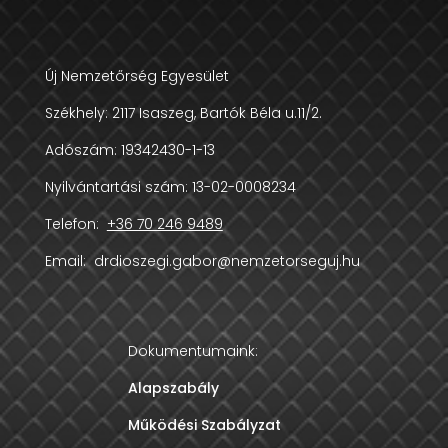
Új Nemzetőrség Egyesület
Székhely:
2117 Isaszeg, Bartók Béla u.11/2.
Adószám:
19342430-1-13
Nyilvántartási szám: 13-02-0008234
Telefon:
+36 70 246 9489
Email:
drdioszegi.gabor@nemzetorseguj.hu
Dokumentumaink:
Alapszabály
Működési Szabályzat