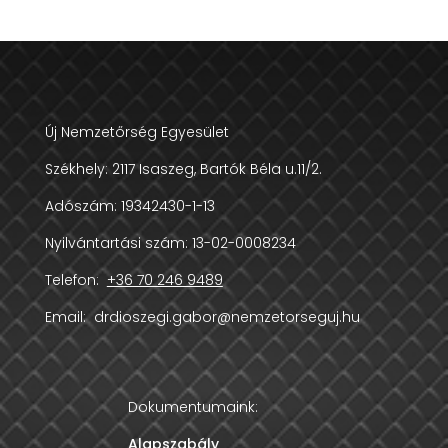
Új Nemzetőrség Egyesület
Székhely:
2117 Isaszeg, Bartók Béla u.11/2.
Adószám:
19342430-1-13
Nyilvántartási szám: 13-02-0008234
Telefon:
+36 70 246 9489
Email:
drdioszegi.gabor@nemzetorseguj.hu
Dokumentumaink:
Alapszabály