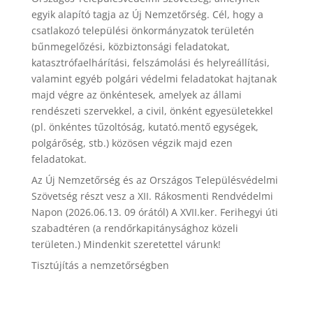
egyik alapító tagja az Új Nemzetőrség. Cél, hogy a
csatlakozó települési önkormányzatok területén
bűnmegelőzési, közbiztonsági feladatokat,
katasztrófaelhárítási, felszámolási és helyreállítási,
valamint egyéb polgári védelmi feladatokat hajtanak
majd végre az önkéntesek, amelyek az állami
rendészeti szervekkel, a civil, önként egyesületekkel
(pl. önkéntes tűzoltóság, kutató.mentő egységek,
polgárőség, stb.) közösen végzik majd ezen
feladatokat.
Az Új Nemzetőrség és az Országos Településvédelmi
Szövetség részt vesz a XII. Rákosmenti Rendvédelmi
Napon (2026.06.13. 09 órától) A XVII.ker. Ferihegyi úti
szabadtéren (a rendőrkapitánysághoz közeli
területen.) Mindenkit szeretettel várunk!
Tisztújítás a nemzetőrségben