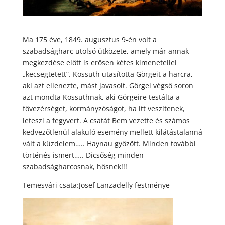
Ma 175 éve, 1849. augusztus 9-én volt a
szabadságharc utolsó ütközete, amely már annak
megkezdése előtt is erősen kétes kimenetellel
„kecsegtetett”. Kossuth utasította Görgeit a harcra,
aki azt ellenezte, mást javasolt. Görgei végső soron
azt mondta Kossuthnak, aki Görgeire testálta a
fővezérséget, kormányzóságot, ha itt veszítenek,
leteszi a fegyvert. A csatát Bem vezette és számos
kedvezőtlenül alakuló esemény mellett kilátástalanná
vált a küzdelem….. Haynau győzött. Minden további
történés ismert….. Dicsőség minden
szabadságharcosnak, hősnek!!!
Temesvári csata:Josef Lanzadelly festménye