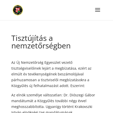
Tisztújítás a
nemzetőrségben
Az Új Nemzetőrség Egyesület vezető
tisztségviselőinek lejárt a megbízatása, ezért az
elmúlt év tevékenységének beszámolójával
párhuzamosan a tisztviselői megbízatásokra a
Közgyűlés új felhatalmazást adott. Eszerint:
Az elnök személye változatlan: Dr. Diószegi Gábor
mandátumát a Közgyűlés további négy évvel
meghosszabbította. Ugyanígy történt Krakovszki
István elnökségi tag mandátumának