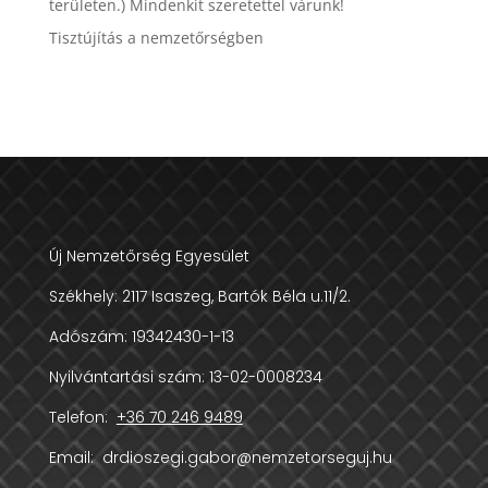
területen.) Mindenkit szeretettel várunk!
Tisztújítás a nemzetőrségben
Új Nemzetőrség Egyesület
Székhely:
2117 Isaszeg, Bartók Béla u.11/2.
Adószám:
19342430-1-13
Nyilvántartási szám: 13-02-0008234
Telefon:
+36 70 246 9489
Email:
drdioszegi.gabor@nemzetorseguj.hu