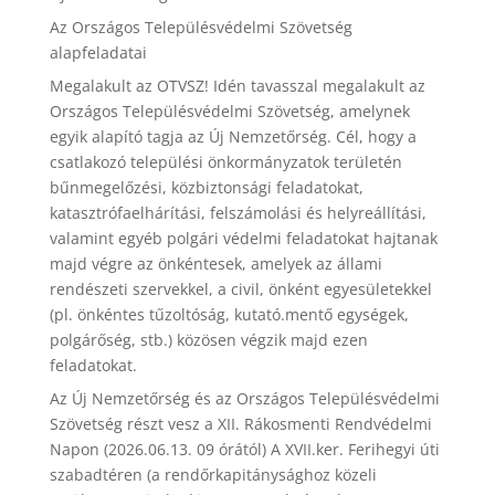
Az Országos Településvédelmi Szövetség
alapfeladatai
Megalakult az OTVSZ! Idén tavasszal megalakult az
Országos Településvédelmi Szövetség, amelynek
egyik alapító tagja az Új Nemzetőrség. Cél, hogy a
csatlakozó települési önkormányzatok területén
bűnmegelőzési, közbiztonsági feladatokat,
katasztrófaelhárítási, felszámolási és helyreállítási,
valamint egyéb polgári védelmi feladatokat hajtanak
majd végre az önkéntesek, amelyek az állami
rendészeti szervekkel, a civil, önként egyesületekkel
(pl. önkéntes tűzoltóság, kutató.mentő egységek,
polgárőség, stb.) közösen végzik majd ezen
feladatokat.
Az Új Nemzetőrség és az Országos Településvédelmi
Szövetség részt vesz a XII. Rákosmenti Rendvédelmi
Napon (2026.06.13. 09 órától) A XVII.ker. Ferihegyi úti
szabadtéren (a rendőrkapitánysághoz közeli