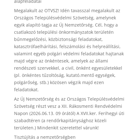
alapfeladatai
Megalakult az OTVSZ! Idén tavasszal megalakult az
Országos Településvédelmi Szövetség, amelynek
egyik alapító tagja az Új Nemzetőrség. Cél, hogy a
csatlakozó települési önkormányzatok területén
bűnmegelőzési, közbiztonsági feladatokat,
katasztrófaelhárítási, felszámolási és helyreállítási,
valamint egyéb polgári védelmi feladatokat hajtanak
majd végre az önkéntesek, amelyek az állami
rendészeti szervekkel, a civil, önként egyesületekkel
(pl. önkéntes tűzoltóság, kutató.mentő egységek,
polgárőség, stb.) közösen végzik majd ezen
feladatokat.
Az Új Nemzetőrség és az Országos Településvédelmi
Szövetség részt vesz a XII. Rákosmenti Rendvédelmi
Napon (2026.06.13. 09 órától) A XVII.ker. Ferihegyi úti
szabadtéren (a rendőrkapitánysághoz közeli
területen.) Mindenkit szeretettel várunk!
Tisztújítás a nemzetőrségben