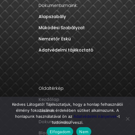
Dokumentumaink:
Alapszabály
Működési Szabályzat
Nemzetőr Eskü
Adatvédelmi tájékoztató
Oldaltérkép
Kezdőlap
Kedves Látogató! Tájékoztatjuk, hogy a honlap felhasználói
Galéria
élmény fokozásának érdekében sütiket alkalmazunk. A
honlapunk használatával ön az
Adatvédelmi irányelvek
-t
Dokumentumok
tudomásul veszi.
Elfogadom
Nem
Blog