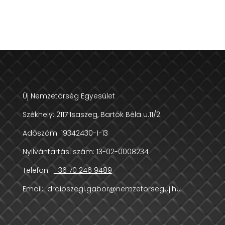
Új Nemzetőrség Egyesület
Székhely:
2117 Isaszeg, Bartók Béla u.11/2.
Adószám:
19342430-1-13
Nyilvántartási szám: 13-02-0008234
Telefon:
+36 70 246 9489
Email:
drdioszegi.gabor@nemzetorseguj.hu