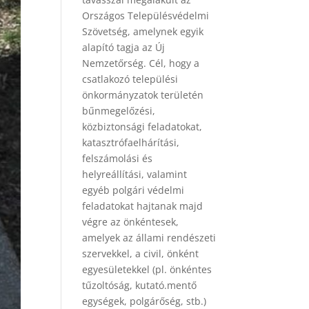
Országos Településvédelmi
Szövetség, amelynek egyik
alapító tagja az Új
Nemzetőrség. Cél, hogy a
csatlakozó települési
önkormányzatok területén
bűnmegelőzési,
közbiztonsági feladatokat,
katasztrófaelhárítási,
felszámolási és
helyreállítási, valamint
egyéb polgári védelmi
feladatokat hajtanak majd
végre az önkéntesek,
amelyek az állami rendészeti
szervekkel, a civil, önként
egyesületekkel (pl. önkéntes
tűzoltóság, kutató.mentő
egységek, polgárőség, stb.)