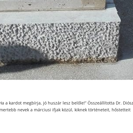
a kardot megbírja, jó huszár lesz belőle!” Összeállította Dr. Diós
ismertebb nevek a márciusi ifjak közül, kiknek történeteit, hőstetteit