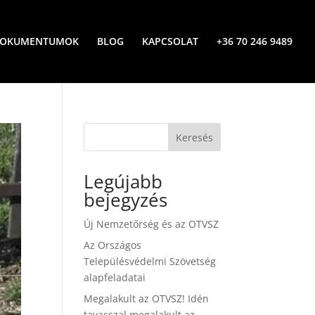
OKUMENTUMOK
BLOG
KAPCSOLAT
+36 70 246 9489
Keresés
Legújabb
bejegyzés
Új Nemzetőrség és az OTVSZ
Az Országos
Településvédelmi Szövetség
alapfeladatai
Megalakult az OTVSZ! Idén
tavasszal megalakult az