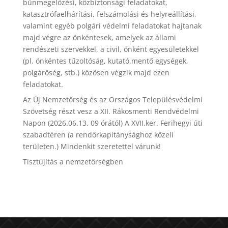
bűnmegelőzési, közbiztonsági feladatokat,
katasztrófaelhárítási, felszámolási és helyreállítási,
valamint egyéb polgári védelmi feladatokat hajtanak
majd végre az önkéntesek, amelyek az állami
rendészeti szervekkel, a civil, önként egyesületekkel
(pl. önkéntes tűzoltóság, kutató.mentő egységek,
polgárőség, stb.) közösen végzik majd ezen
feladatokat.
Az Új Nemzetőrség és az Országos Településvédelmi
Szövetség részt vesz a XII. Rákosmenti Rendvédelmi
Napon (2026.06.13. 09 órától) A XVII.ker. Ferihegyi úti
szabadtéren (a rendőrkapitánysághoz közeli
területen.) Mindenkit szeretettel várunk!
Tisztújítás a nemzetőrségben