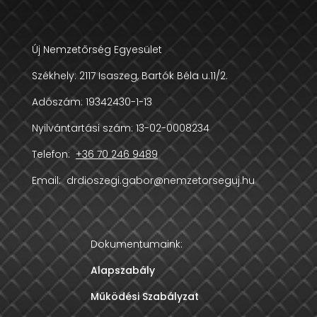
Új Nemzetőrség Egyesület
Székhely:
2117 Isaszeg, Bartók Béla u.11/2.
Adószám:
19342430-1-13
Nyilvántartási szám: 13-02-0008234
Telefon:
+36 70 246 9489
Email:
drdioszegi.gabor@nemzetorseguj.hu
Dokumentumaink:
Alapszabály
Működési Szabályzat